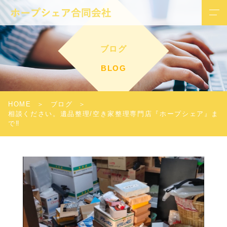
ブログ
BLOG
HOME
ブログ
相談ください。遺品整理/空き家整理専門店『ホープシェア』ま
で‼